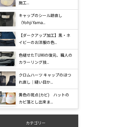
施工...
キャップのシール跡直し
（Yohji Yama...
【ダークアップ加工】黒・ネ
イビーのお洋服の色...
色褪せたTUMIの復元、職人の
カラーリング技...
クロムハーツ キャップのほつ
れ直し｜縫い目か...
黄色の斑点(カビ) ハットの
カビ落とし出来ま...
カテゴリー