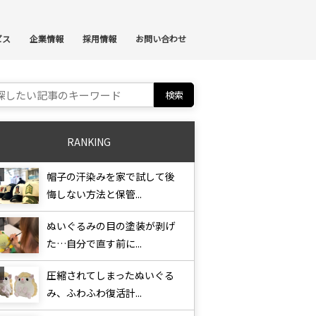
ンテンツへスキップ
ビス
企業情報
採用情報
お問い合わせ
ch for:
RANKING
帽子の汗染みを家で試して後
悔しない方法と保管...
ぬいぐるみの目の塗装が剥げ
た…自分で直す前に...
圧縮されてしまったぬいぐる
み、ふわふわ復活計...