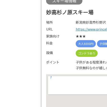
スキー場情報
妙高杉ノ原スキー場
場所
新潟県妙高市杉野沢
URL
https://www.prince
家族向け
★★★
料金
大人6000円
子供
設備
ゴンドラあり
ポイント
子供がある程度滑れ
子供無料なのが嬉し