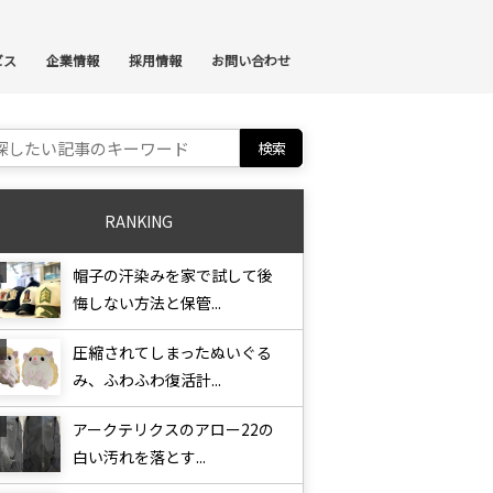
ンテンツへスキップ
ビス
企業情報
採用情報
お問い合わせ
ch for:
RANKING
帽子の汗染みを家で試して後
悔しない方法と保管...
圧縮されてしまったぬいぐる
み、ふわふわ復活計...
アークテリクスのアロー22の
白い汚れを落とす...