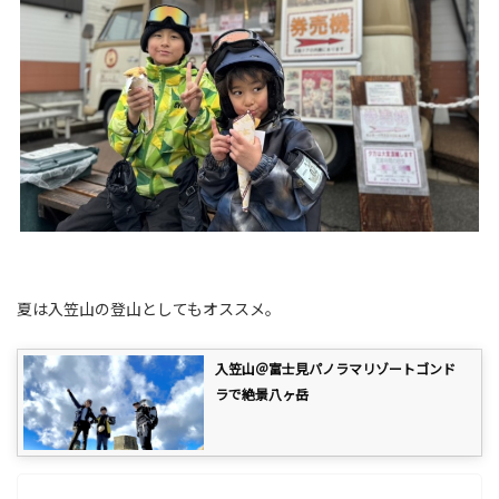
夏は入笠山の登山としてもオススメ。
入笠山＠富士見パノラマリゾートゴンド
ラで絶景八ヶ岳