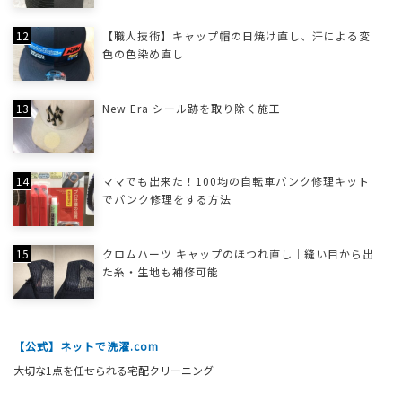
【職人技術】キャップ帽の日焼け直し、汗による変
色の色染め直し
New Era シール跡を取り除く施工
ママでも出来た！100均の自転車パンク修理キット
でパンク修理をする方法
クロムハーツ キャップのほつれ直し｜縫い目から出
た糸・生地も補修可能
【公式】ネットで洗濯.com
大切な1点を任せられる宅配クリーニング