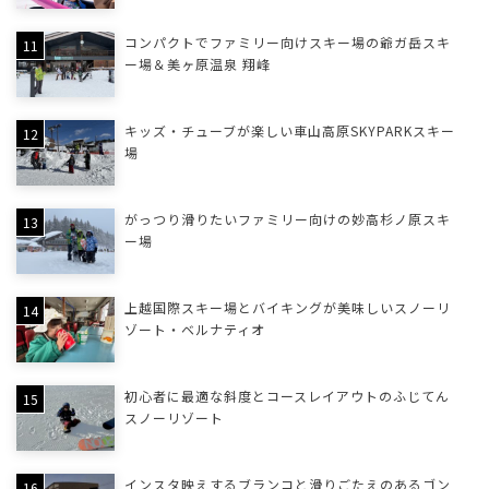
コンパクトでファミリー向けスキー場の爺ガ岳スキ
ー場＆美ヶ原温泉 翔峰
キッズ・チューブが楽しい車山高原SKYPARKスキー
場
がっつり滑りたいファミリー向けの妙高杉ノ原スキ
ー場
上越国際スキー場とバイキングが美味しいスノーリ
ゾート・ベルナティオ
初心者に最適な斜度とコースレイアウトのふじてん
スノーリゾート
インスタ映えするブランコと滑りごたえのあるゴン