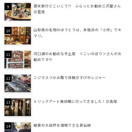
週末旅行どこいこう?! ふらっとお勧め三沢屋さん
＠雲見
山梨県の名物のほうとうは、本格派の「小作」でキ
マリ。
河口湖のお勧めな手土産 ＜こいのぼり＞さんがお
勧めです!!!
ニジマスつかみ取り体験＠すげのレジャー
トリックアート美術館に行ってきました！＠高尾
絶景の大自然を満喫できる昇仙峡