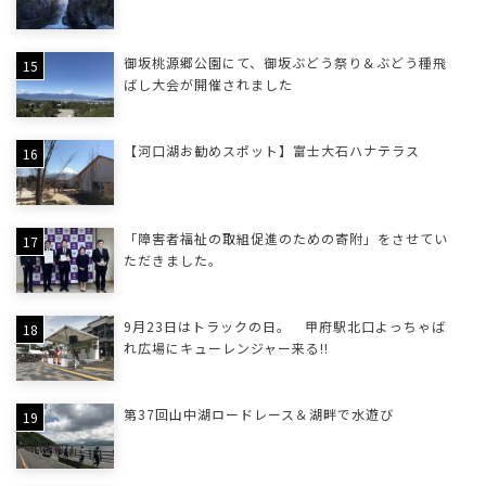
御坂桃源郷公園にて、御坂ぶどう祭り＆ぶどう種飛
ばし大会が開催されました
【河口湖お勧めスポット】富士大石ハナテラス
「障害者福祉の取組促進のための寄附」をさせてい
ただきました。
9月23日はトラックの日。 甲府駅北口よっちゃば
れ広場にキューレンジャー来る!!
第37回山中湖ロードレース＆湖畔で水遊び