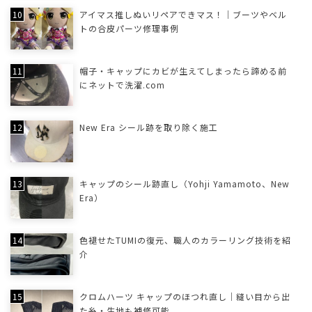
アイマス推しぬいリペアできマス！｜ブーツやベル
トの合皮パーツ修理事例
帽子・キャップにカビが生えてしまったら諦める前
にネットで洗濯.com
New Era シール跡を取り除く施工
キャップのシール跡直し（Yohji Yamamoto、New
Era）
色褪せたTUMIの復元、職人のカラーリング技術を紹
介
クロムハーツ キャップのほつれ直し｜縫い目から出
た糸・生地も補修可能