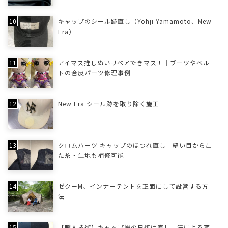
キャップのシール跡直し（Yohji Yamamoto、New
Era）
アイマス推しぬいリペアできマス！｜ブーツやベル
トの合皮パーツ修理事例
New Era シール跡を取り除く施工
クロムハーツ キャップのほつれ直し｜縫い目から出
た糸・生地も補修可能
ゼクーM、インナーテントを正面にして設営する方
法
【職人技術】キャップ帽の日焼け直し、汗による変