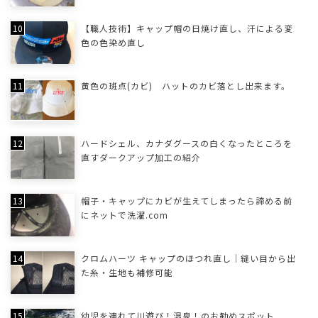
【職人技術】キャップ帽の日焼け直し、汗による変
色の色染め直し
黄色の斑点(カビ) ハットのカビ落とし出来ます。
ハードシェル、カナダグースの白くなったところを
直すダークアップ加工の紹介
帽子・キャップにカビが生えてしまったら諦める前
にネットで洗濯.com
クロムハーツ キャップのほつれ直し｜縫い目から出
た糸・生地も補修可能
幼児を連れて川遊び！温泉！のお勧めスポット