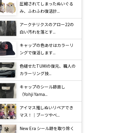
圧縮されてしまったぬいぐる
み、ふわふわ復活計...
アークテリクスのアロー22の
白い汚れを落とす...
キャップの色あせはカラーリ
ングで復活します...
色褪せたTUMIの復元、職人の
カラーリング技...
キャップのシール跡直し
（Yohji Yama...
アイマス推しぬいリペアでき
マス！｜ブーツやベ...
New Era シール跡を取り除く