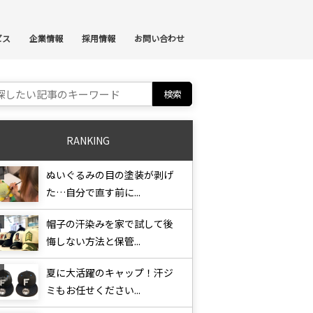
ンテンツへスキップ
ビス
企業情報
採用情報
お問い合わせ
ch for:
RANKING
ぬいぐるみの目の塗装が剥げ
た…自分で直す前に...
帽子の汗染みを家で試して後
悔しない方法と保管...
夏に大活躍のキャップ！汗ジ
ミもお任せください...