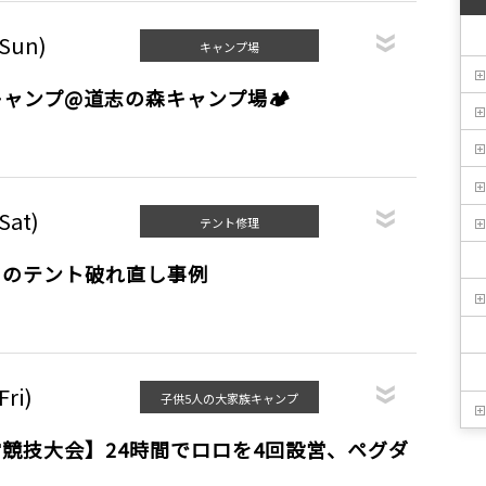
(Sun)
キャンプ場
ャンプ@道志の森キャンプ場🏕
Sat)
テント修理
ツのテント破れ直し事例
Fri)
子供5人の大家族キャンプ
競技大会】24時間でロロを4回設営、ペグダ