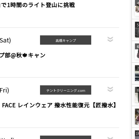
山で1時間のライト登山に挑戦
Sat)
高橋キャンプ
ンプ部@秋🍁キャン
Fri)
テントクリーニング.com
TH FACE レインウェア 撥水性能復元【匠撥水】