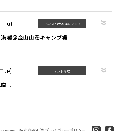
(Thu)
子供5人の大家族キャンプ
を満喫＠金山山荘キャンプ場
(Tue)
テント修理
れ直し
特定商取引法
プライバシーポリシー
Reserved.