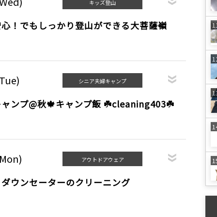
(Wed)
キッズ登山
安心！でもしっかり登山ができる大菩薩嶺
(Tue)
シニア夫婦キャンプ
プ@秋🍁キャンプ飯 ☘️cleaning403☘️
(Mon)
アウトドアウェア
・ダウンセーターのクリーニング