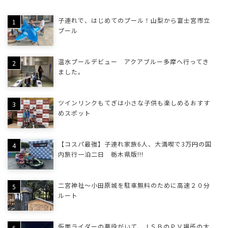
子連れで、はじめてのプール！山梨から富士宮市立
プール
温水プールデビュー アクアブルー多摩へ行ってき
ました。
ツインリンクもてぎは小さな子供も楽しめるおすす
めスポット
【コスパ最強】子連れ家族6人、大満喫で3万円の国
内旅行一泊二日 栃木県版!!!
二宮神社～小田原城を駐車無料のために高速２０分
ルート
仮面ライダーの悪役がいて、ＪＳＢのＰＶ場所の大