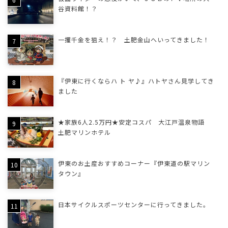
谷資料館！？
一攫千金を狙え！？ 土肥金山へいってきました！
『伊東に行くならハ ト ヤ♪』ハトヤさん見学してき
ました
★家族6人2.5万円★安定コスパ 大江戸温泉物語
土肥マリンホテル
伊東のお土産おすすめコーナー『伊東道の駅マリン
タウン』
日本サイクルスポーツセンターに行ってきました。