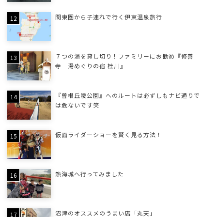
関東圏から子連れで行く伊東温泉旅行
７つの湯を貸し切り！ファミリーにお勧め『修善
寺 湯めぐりの宿 桂川』
『曽根丘陵公園』へのルートは必ずしもナビ通りで
は危ないです笑
仮面ライダーショーを賢く見る方法！
熱海城へ行ってみました
沼津のオススメのうまい店「丸天」