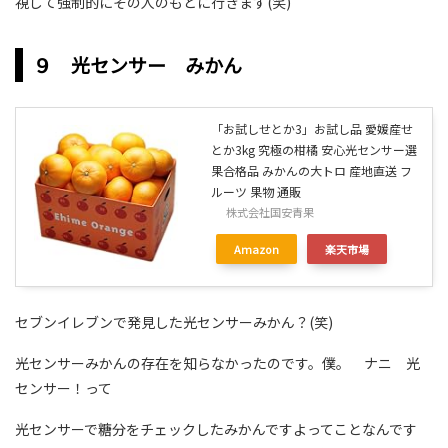
視して強制的にその人のもとに行きます(笑)
９ 光センサー みかん
「お試しせとか3」お試し品 愛媛産せ
とか3kg 究極の柑橘 安心光センサー選
果合格品 みかんの大トロ 産地直送 フ
ルーツ 果物 通販
株式会社国安青果
Amazon
楽天市場
セブンイレブンで発見した光センサーみかん？(笑)
光センサーみかんの存在を知らなかったのです。僕。 ナニ 光
センサー！って
光センサーで糖分をチェックしたみかんですよってことなんです