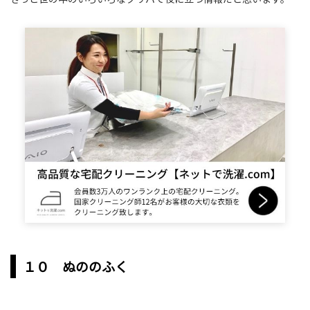
１０ ぬののふく