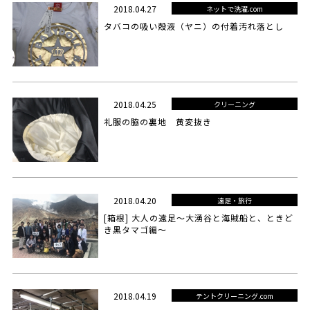
2018.04.27
ネットで洗濯.com
タバコの吸い殻液（ヤニ）の付着汚れ落とし
2018.04.25
クリーニング
礼服の脇の裏地 黄変抜き
2018.04.20
遠足・旅行
[箱根] 大人の遠足～大湧谷と海賊船と、ときど
き黒タマゴ編～
2018.04.19
テントクリーニング.com