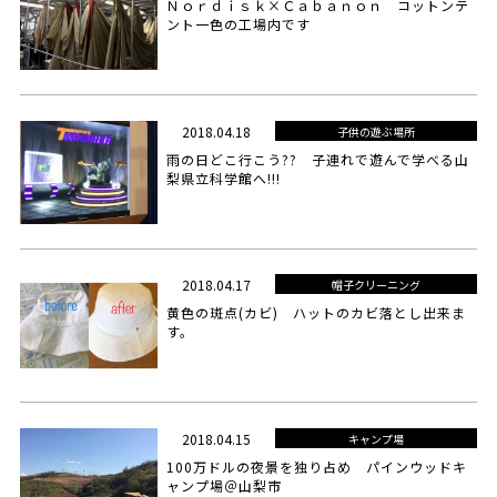
Ｎｏｒｄｉｓｋ×Ｃａｂａｎｏｎ コットンテ
ント一色の工場内です
2018.04.18
子供の遊ぶ場所
雨の日どこ行こう?? 子連れで遊んで学べる山
梨県立科学館へ!!!
2018.04.17
帽子クリーニング
黄色の斑点(カビ) ハットのカビ落とし出来ま
す。
2018.04.15
キャンプ場
100万ドルの夜景を独り占め パインウッドキ
ャンプ場＠山梨市