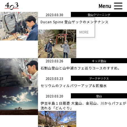
2023.03.30
登山クリーニング
Ducan Spine 登山ザックのメンテナンス
MORE
2023.03.26
キッズ登山
石割山登山と山中湖カフェ巡りコースのすすめ。
2023.03.23
アークテリクス
セリウムのフィルパワーアップ＆匠撥水
2023.03.20
登山
伊豆半島１日周遊 大室山、金冠山、川からパフェが
流れる「どんぐり」