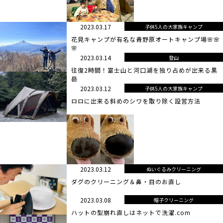
2023.03.17
子供5人の大家族キャンプ
花見キャンプが有名な青野原オートキャンプ場🌸🌸
🌸
2023.03.14
登山
往復2時間！富士山と河口湖を独り占めが出来る黒
岳
2023.03.12
子供5人の大家族キャンプ
ロロに出来る斜めのシワを取り除く設営方法
2023.03.12
ぬいぐるみクリーニング
ダグのクリーニング＆鼻・目のお直し
2023.03.08
帽子クリーニング
ハットの型崩れ直しはネットで洗濯.com