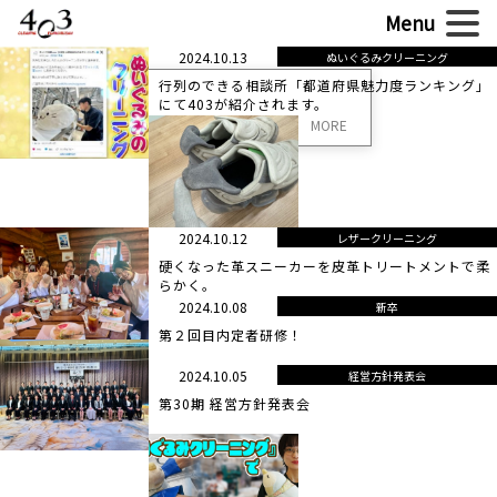
2024.10.13
ぬいぐるみクリーニング
行列のできる相談所「都道府県魅力度ランキング」
にて403が紹介されます。
MORE
2024.10.12
レザークリーニング
硬くなった革スニーカーを皮革トリートメントで柔
らかく。
2024.10.08
新卒
第２回目内定者研修！
2024.10.05
経営方針発表会
第30期 経営方針発表会