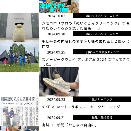
2024.10.02
ぬいぐるみクリーニング
ジモコロ「プロの『ぬいぐるみクリーニング』で汚
れたぬいぐるみを洗った結果……」
2024.09.30
ぬいぐるみクリーニング
千と千尋の神隠しのオオトリ様の破れ直しと葉っぱ
作成
2024.09.25
子供5人の大家族キャンプ
スノーピークウェイ プレミアム 2024 に行ってきま
した。
2024.09.23
靴クリーニング
NIKE × sacai コラボスニーカークリーニング
2024.09.21
社風・職場環境
山梨日日新聞「おしゃれ自由に」