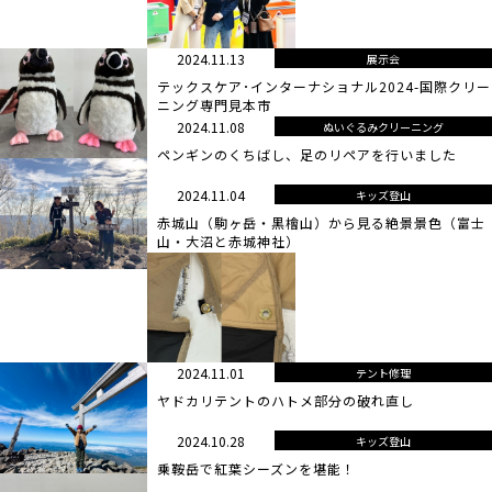
2024.11.13
展示会
テックスケア･インターナショナル2024-国際クリー
ニング専門見本市
2024.11.08
ぬいぐるみクリーニング
ペンギンのくちばし、足のリペアを行いました
2024.11.04
キッズ登山
赤城山（駒ヶ岳・黒檜山）から見る絶景景色（富士
山・大沼と赤城神社）
2024.11.01
テント修理
ヤドカリテントのハトメ部分の破れ直し
2024.10.28
キッズ登山
乗鞍岳で紅葉シーズンを堪能！