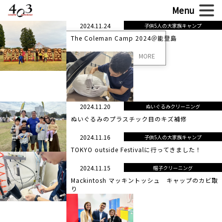
2024.11.24
子供5人の大家族キャンプ
The Coleman Camp 2024＠能登島
MORE
2024.11.20
ぬいぐるみクリーニング
ぬいぐるみのプラスチック目のキズ補修
2024.11.16
子供5人の大家族キャンプ
TOKYO outside Festivalに行ってきました！
2024.11.15
帽子クリーニング
Mackintosh マッキントッシュ キャップのカビ取
り