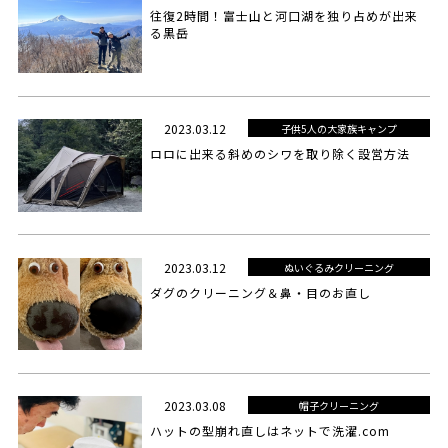
往復2時間！富士山と河口湖を独り占めが出来
る黒岳
2023.03.12
子供5人の大家族キャンプ
ロロに出来る斜めのシワを取り除く設営方法
2023.03.12
ぬいぐるみクリーニング
ダグのクリーニング＆鼻・目のお直し
2023.03.08
帽子クリーニング
ハットの型崩れ直しはネットで洗濯.com