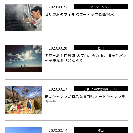
2023.03.23
アークテリクス
セリウムのフィルパワーアップ＆匠撥水
2023.03.20
登山
伊豆半島１日周遊 大室山、金冠山、川からパフ
ェが流れる「どんぐり」
2023.03.17
子供5人の大家族キャンプ
花見キャンプが有名な青野原オートキャンプ場
🌸🌸🌸
2023.03.14
登山