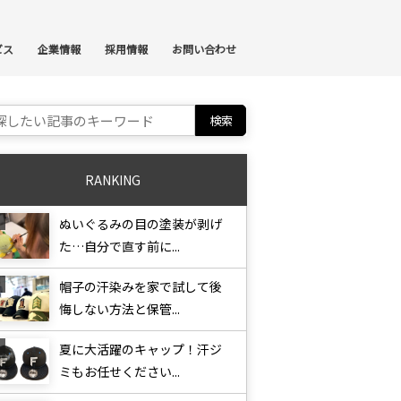
ンテンツへスキップ
ビス
企業情報
採用情報
お問い合わせ
ch for:
RANKING
ぬいぐるみの目の塗装が剥げ
た…自分で直す前に...
帽子の汗染みを家で試して後
悔しない方法と保管...
夏に大活躍のキャップ！汗ジ
ミもお任せください...