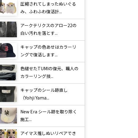
圧縮されてしまったぬいぐる
み、ふわふわ復活計...
アークテリクスのアロー22の
白い汚れを落とす...
キャップの色あせはカラーリ
ングで復活します...
色褪せたTUMIの復元、職人の
カラーリング技...
キャップのシール跡直し
（Yohji Yama...
New Era シール跡を取り除く
施工...
アイマス推しぬいリペアでき