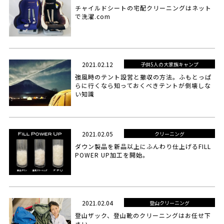
チャイルドシートの宅配クリーニングはネット
で洗濯.com
2021.02.12
子供5人の大家族キャンプ
強風時のテント設営と撤収の方法。ふもとっぱ
らに行くなら知っておくべきテントが倒壊しな
い知識
2021.02.05
クリーニング
ダウン製品を新品以上にふんわり仕上げるFILL
POWER UP加工を開始。
2021.02.04
登山クリーニング
登山ザック、登山靴のクリーニングはお任せ下
さい