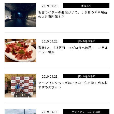
2019.09.23
家族ネタ
仮面ライダーの悪役がいて、ＪＳＢのＰＶ場所
の大谷資料館！？
2019.09.22
子供の遊ぶ場所
家族6人 2.5万円 マグロ食べ放題！ ホテル
ニュー塩原
2019.09.21
子供の遊ぶ場所
ツインリンクもてぎは小さな子供も楽しめるお
すすめスポット
2019.09.18
テントクリーニング.com