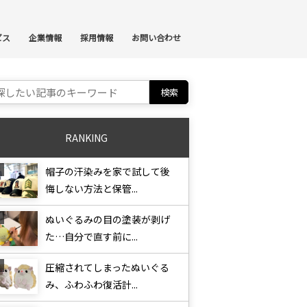
ンテンツへスキップ
ビス
企業情報
採用情報
お問い合わせ
ch for:
RANKING
帽子の汗染みを家で試して後
悔しない方法と保管...
ぬいぐるみの目の塗装が剥げ
た…自分で直す前に...
圧縮されてしまったぬいぐる
み、ふわふわ復活計...