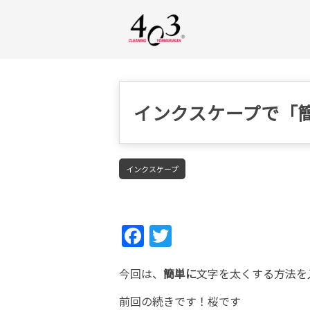
インクスケープで「
インクスケープ
Fac
Twi
ebo
tter
今回は、
簡単に
文字を太くする方法を
ok
前回の続きです！桜です