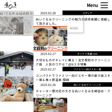
2025.02.28
メディア
ぬいぐるみクリーニングの魅力が読売新聞に掲載し
て頂きました。
MORE
2025.02.27
ネットで洗濯.com
大切なものがキレイに蘇る！注文殺到のクリーニン
グ店 人気のワケは？@Nスタ特集
2025.02.27
ファミリー向けスキー場
コンパクトでファミリー向けスキー場の爺ガ岳スキ
ー場＆美ヶ原温泉 翔峰
2025.02.26
ぬいぐるみクリーニング
チャーター便対応の大きなぬいぐるみを綿詰め・ク
リーニング