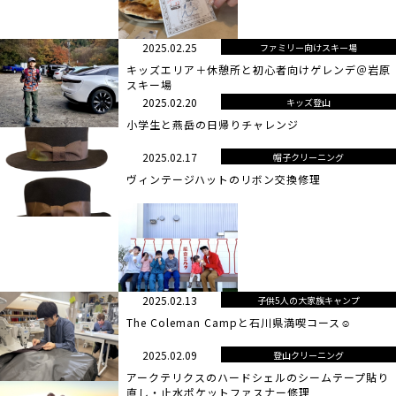
2025.02.25
ファミリー向けスキー場
キッズエリア＋休憩所と初心者向けゲレンデ＠岩原
スキー場
2025.02.20
キッズ登山
小学生と燕岳の日帰りチャレンジ
2025.02.17
帽子クリーニング
ヴィンテージハットのリボン交換修理
2025.02.13
子供5人の大家族キャンプ
The Coleman Campと石川県満喫コース☺
2025.02.09
登山クリーニング
アークテリクスのハードシェルのシームテープ貼り
直し・止水ポケットファスナー修理