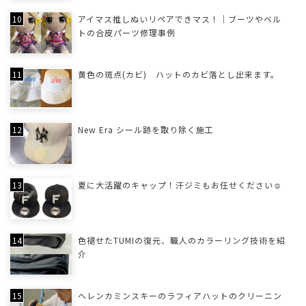
アイマス推しぬいリペアできマス！｜ブーツやベル
トの合皮パーツ修理事例
黄色の斑点(カビ) ハットのカビ落とし出来ます。
New Era シール跡を取り除く施工
夏に大活躍のキャップ！汗ジミもお任せください☺
色褪せたTUMIの復元、職人のカラーリング技術を紹
介
ヘレンカミンスキーのラフィアハットのクリーニン