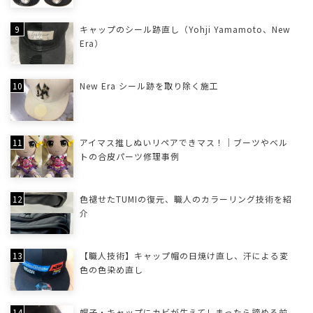
キャップのシール跡直し（Yohji Yamamoto、New
Era）
New Era シール跡を取り除く施工
アイマス推しぬいリペアできマス！｜ブーツやベル
トの合皮パーツ修理事例
色褪せたTUMIの復元、職人のカラーリング技術を紹
介
【職人技術】キャップ帽の日焼け直し、汗による変
色の色染め直し
帽子・キャップにカビが生えてしまったら諦める前