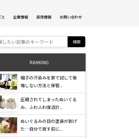
ンテンツへスキップ
ビス
企業情報
採用情報
お問い合わせ
ch for:
RANKING
帽子の汗染みを家で試して後
悔しない方法と保管...
圧縮されてしまったぬいぐる
み、ふわふわ復活計...
ぬいぐるみの目の塗装が剥げ
た…自分で直す前に...