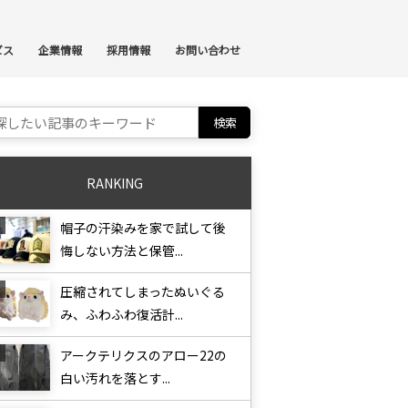
ンテンツへスキップ
ビス
企業情報
採用情報
お問い合わせ
ch for:
RANKING
帽子の汗染みを家で試して後
悔しない方法と保管...
圧縮されてしまったぬいぐる
み、ふわふわ復活計...
アークテリクスのアロー22の
白い汚れを落とす...