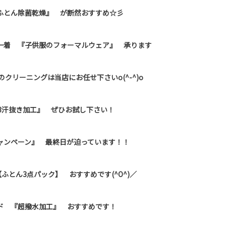
ふとん除菌乾燥』 が断然おすすめ☆彡
一着 『子供服のフォーマルウェア』 承ります
クリーニングは当店にお任せ下さいo(^-^)o
3汗抜き加工』 ぜひお試し下さい！
ャンペーン』 最終日が迫っています！！
ふとん3点パック】 おすすめです(^O^)／
ド 『超撥水加工』 おすすめです！