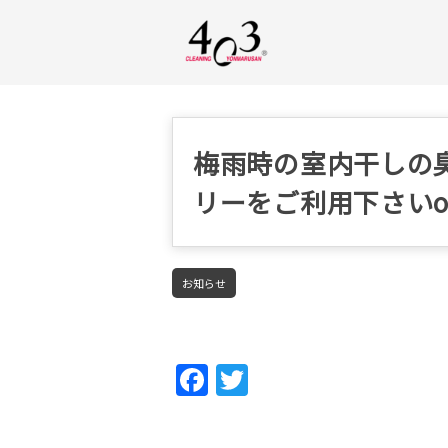
梅雨時の室内干しの臭
リーをご利用下さいo(^
お知らせ
Fac
Twi
ebo
tter
ok