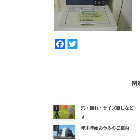
Fac
Twi
ebo
tter
ok
関
穴・破れ・サイズ直しなど 
す
年末年始お休みのご案内