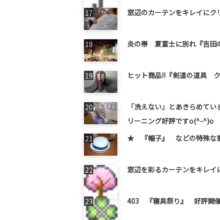
窓辺のカーテンをキレイにク
炎の帯 夏富士に別れ『吉田
ヒット商品!!『剣道の道具 
「洗えない」とあきらめてい
リーニング好評ですo(^-^)o
★ 『帽子』 などの特殊な商品
窓辺を彩るカーテンをキレイにク
403 『寝具祭り』 好評開