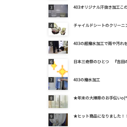
403オリジナル汗抜き加工この
チャイルドシートのクリーニン
403の超撥水加工で雨や汚れを
日本三奇祭のひとつ 『吉田の火
403の撥水加工
★年末の大掃除のお手伝いo(^
★ヒット商品になりました！