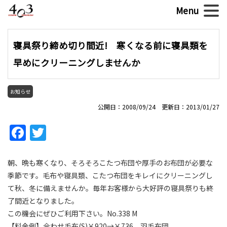
寝具祭り締め切り間近! 寒くなる前に寝具類を
早めにクリーニングしませんか
お知らせ
公開日：2008/09/24 更新日：2013/01/27
Facebook
Twitter
朝、晩も寒くなり、そろそろこたつ布団や厚手のお布団が必要な
季節です。毛布や寝具類、こたつ布団をキレイにクリーニングし
て秋、冬に備えませんか。毎年お客様から大好評の寝具祭りも終
了間近となりました。
この機会にぜひご利用下さい。No.338 M
【料金例】合わせ毛布(S)￥920→￥736、羽毛布団