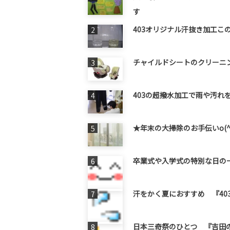
す
403オリジナル汗抜き加工この
チャイルドシートのクリーニン
403の超撥水加工で雨や汚れを
★年末の大掃除のお手伝いo(^
卒業式や入学式の特別な日の
汗をかく夏におすすめ 『40
日本三奇祭のひとつ 『吉田の火