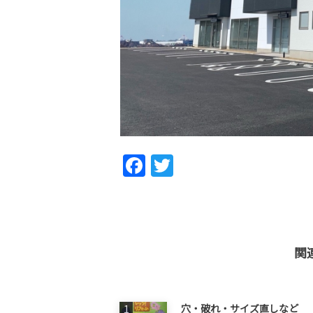
Fac
Twi
ebo
tter
ok
関
穴・破れ・サイズ直しなど 