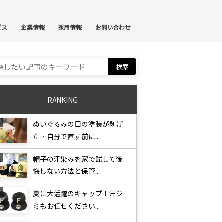
ンテンツへスキップ
ビス
企業情報
採用情報
お問い合わせ
ch for:
RANKING
ぬいぐるみの目の塗装が剥げ
た…自分で直す前に...
帽子の汗染みを家で試して後
悔しない方法と保管...
夏に大活躍のキャップ！汗ジ
ミもお任せください...