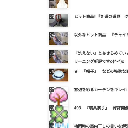
ヒット商品!!『剣道の道具 
以外なヒット商品 『チャイ
「洗えない」とあきらめてい
リーニング好評ですo(^-^)o
★ 『帽子』 などの特殊な商品
窓辺を彩るカーテンをキレイにク
403 『寝具祭り』 好評開
梅雨時の室内干しの臭いを解消！