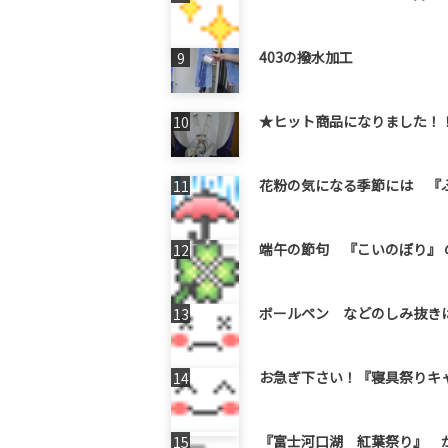
403の撥水加工
★ヒット商品になりました！
花粉の気になる季節には 『
端午の節句 『こいのぼり』 の
ボールペン などのしみ抜きは当
お急ぎ下さい！『寝具祭りキ
『富士河口湖 紅葉祭り』 