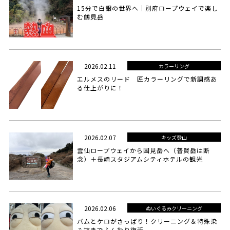
15分で白銀の世界へ｜別府ロープウェイで楽し
む鶴見岳
2026.02.11
カラーリング
エルメスのリード 匠カラーリングで新調感あ
る仕上がりに！
2026.02.07
キッズ登山
雲仙ロープウェイから国見岳へ（普賢岳は断
念）＋長崎スタジアムシティホテルの観光
2026.02.06
ぬいぐるみクリーニング
バムとケロがさっぱり！クリーニング＆特殊染
み抜きでふんわり復活