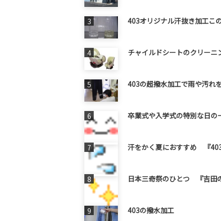
403オリジナル汗抜き加工この
チャイルドシートのクリーニン
403の超撥水加工で雨や汚れを
卒業式や入学式の特別な日の
汗をかく夏におすすめ 『40
日本三奇祭のひとつ 『吉田の火
403の撥水加工