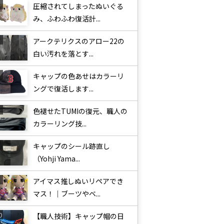
圧縮されてしまったぬいぐる
み、ふわふわ復活計...
アークテリクスのアロー22の
白い汚れを落とす...
キャップの色あせはカラーリ
ングで復活します...
色褪せたTUMIの復元、職人の
カラーリング技...
キャップのシール跡直し
（Yohji Yama...
アイマス推しぬいリペアでき
マス！｜ブーツやベ...
【職人技術】キャップ帽の日