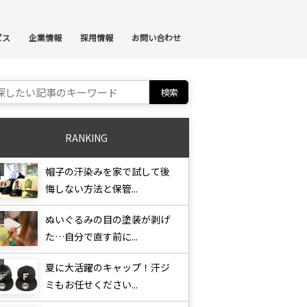
ンテンツへスキップ
ビス
企業情報
採用情報
お問い合わせ
ch for:
RANKING
帽子の汗染みを家で試して後
悔しない方法と保管...
ぬいぐるみの目の塗装が剥げ
た…自分で直す前に...
夏に大活躍のキャップ！汗ジ
ミもお任せください...