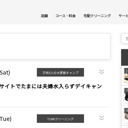
コ
店舗
コース・料金
宅配クリーニング
サー
Sear
Sat)
子供5人の大家族キャンプ
プサイトでたまには夫婦水入らずデイキャン
(Tue)
TUMIクリーニング