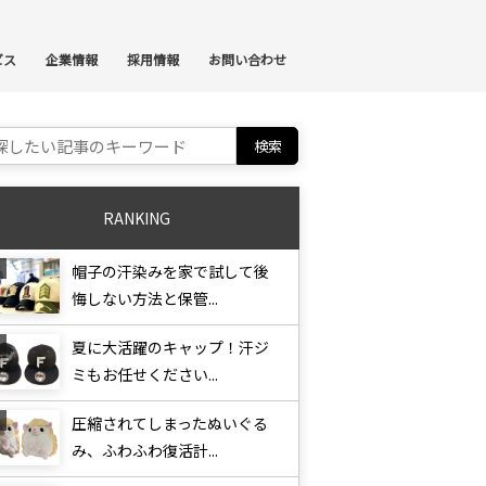
ンテンツへスキップ
ビス
企業情報
採用情報
お問い合わせ
ch for:
RANKING
帽子の汗染みを家で試して後
悔しない方法と保管...
夏に大活躍のキャップ！汗ジ
ミもお任せください...
圧縮されてしまったぬいぐる
み、ふわふわ復活計...