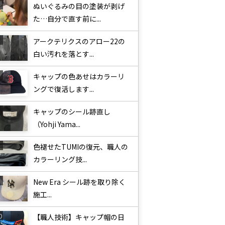
ぬいぐるみの目の塗装が剥げ
た…自分で直す前に...
アークテリクスのアロー22の
白い汚れを落とす...
キャップの色あせはカラーリ
ングで復活します...
キャップのシール跡直し
（Yohji Yama...
色褪せたTUMIの復元、職人の
カラーリング技...
New Era シール跡を取り除く
施工...
【職人技術】キャップ帽の日