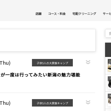
コ
店舗
コース・料金
宅配クリーニング
サー
Sear
(Thu)
子供5人の大家族キャンプ
きが一度は行ってみたい新潟の魅力堪能
(Thu)
子供5人の大家族キャンプ