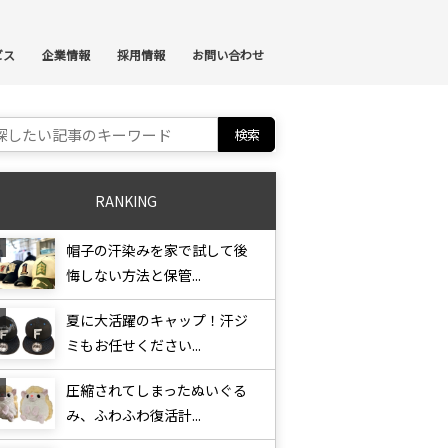
ンテンツへスキップ
ビス
企業情報
採用情報
お問い合わせ
ch for:
RANKING
帽子の汗染みを家で試して後
悔しない方法と保管...
夏に大活躍のキャップ！汗ジ
ミもお任せください...
圧縮されてしまったぬいぐる
み、ふわふわ復活計...