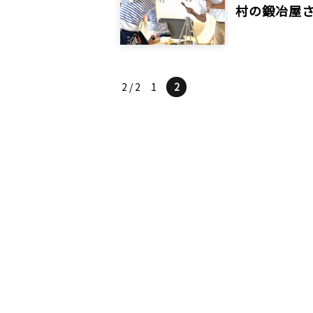
村の鍛冶屋
2 / 2
1
2