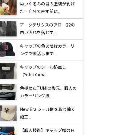
ぬいぐるみの目の塗装が剥げ
た…自分で直す前に...
アークテリクスのアロー22の
白い汚れを落とす...
キャップの色あせはカラーリ
ングで復活します...
キャップのシール跡直し
（Yohji Yama...
色褪せたTUMIの復元、職人の
カラーリング技...
New Era シール跡を取り除く
施工...
【職人技術】キャップ帽の日