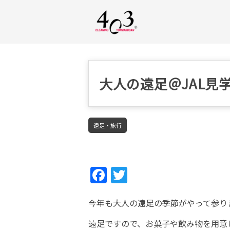
大人の遠足＠JAL見
遠足・旅行
Fac
Twi
ebo
tter
今年も大人の遠足の季節がやって参り
ok
遠足ですので、お菓子や飲み物を用意