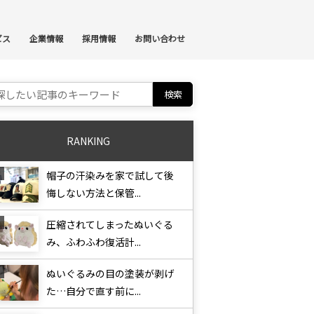
ンテンツへスキップ
ビス
企業情報
採用情報
お問い合わせ
ch for:
RANKING
帽子の汗染みを家で試して後
悔しない方法と保管...
圧縮されてしまったぬいぐる
み、ふわふわ復活計...
ぬいぐるみの目の塗装が剥げ
た…自分で直す前に...