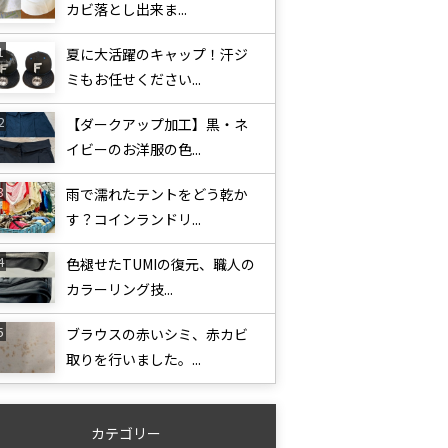
カビ落とし出来ま...
夏に大活躍のキャップ！汗ジ
ミもお任せください...
【ダークアップ加工】黒・ネ
イビーのお洋服の色...
雨で濡れたテントをどう乾か
す？コインランドリ...
色褪せたTUMIの復元、職人の
カラーリング技...
ブラウスの赤いシミ、赤カビ
取りを行いました。...
カテゴリー