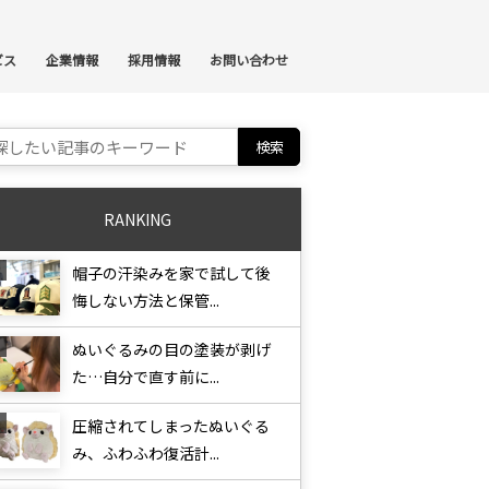
ンテンツへスキップ
ビス
企業情報
採用情報
お問い合わせ
ch for:
RANKING
帽子の汗染みを家で試して後
悔しない方法と保管...
ぬいぐるみの目の塗装が剥げ
た…自分で直す前に...
圧縮されてしまったぬいぐる
み、ふわふわ復活計...