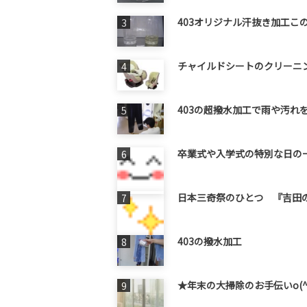
403オリジナル汗抜き加工この
チャイルドシートのクリーニン
403の超撥水加工で雨や汚れを
卒業式や入学式の特別な日の
日本三奇祭のひとつ 『吉田の火
403の撥水加工
★年末の大掃除のお手伝いo(^