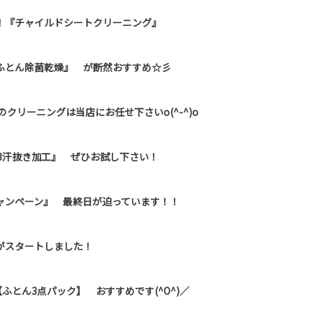
！『チャイルドシートクリーニング』
ふとん除菌乾燥』 が断然おすすめ☆彡
クリーニングは当店にお任せ下さいo(^-^)o
3汗抜き加工』 ぜひお試し下さい！
ャンペーン』 最終日が迫っています！！
がスタートしました！
ふとん3点パック】 おすすめです(^O^)／