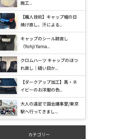
施工...
【職人技術】キャップ帽の日
焼け直し、汗による...
キャップのシール跡直し
（Yohji Yama...
クロムハーツ キャップのほつ
れ直し｜縫い目か...
【ダークアップ加工】黒・ネ
イビーのお洋服の色...
大人の遠足で国会議事堂/東京
駅へ行ってきまし...
カテゴリー