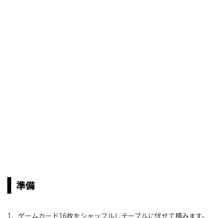
準備
1．ゲームカード16枚をシャッフルしテーブルに伏せて積みます。