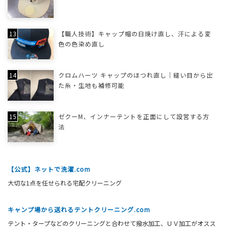
【職人技術】キャップ帽の日焼け直し、汗による変
色の色染め直し
クロムハーツ キャップのほつれ直し｜縫い目から出
た糸・生地も補修可能
ゼクーM、インナーテントを正面にして設営する方
法
【公式】ネットで洗濯.com
大切な1点を任せられる宅配クリーニング
キャンプ場から送れるテントクリーニング.com
テント・タープなどのクリーニングと合わせて撥水加工、ＵＶ加工がオスス