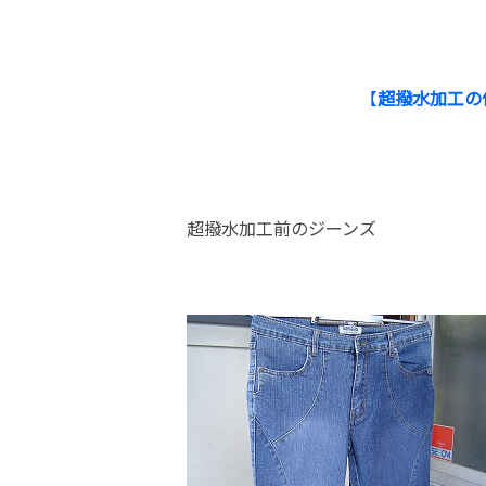
【
超撥水加工の
超撥水加工前のジーンズ