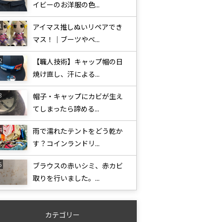
イビーのお洋服の色...
アイマス推しぬいリペアでき
マス！｜ブーツやベ...
【職人技術】キャップ帽の日
焼け直し、汗による...
帽子・キャップにカビが生え
てしまったら諦める...
雨で濡れたテントをどう乾か
す？コインランドリ...
ブラウスの赤いシミ、赤カビ
取りを行いました。...
カテゴリー