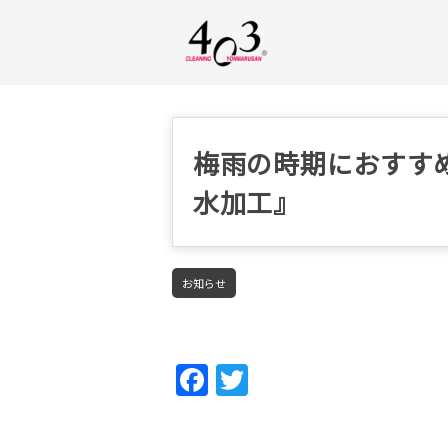
梅雨の時期におすすめ
水加工』
お知らせ
Fac
Twi
ebo
tter
ok