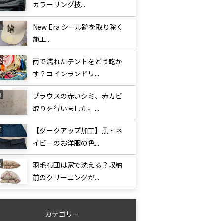
カラーリング技...
New Era シール跡を取り除く
施工...
雨で濡れたテントをどう乾か
す？コインランドリ...
ブラウスの赤いシミ、赤カビ
取りを行いました。...
【ダークアップ加工】黒・ネ
イビーのお洋服の色...
羽毛布団は家で洗える？収納
前のクリーニングが...
カテゴリー