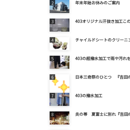
年末年始お休みのご案内
403オリジナル汗抜き加工この
チャイルドシートのクリーニン
403の超撥水加工で雨や汚れを
日本三奇祭のひとつ 『吉田の火
403の撥水加工
炎の帯 夏富士に別れ『吉田