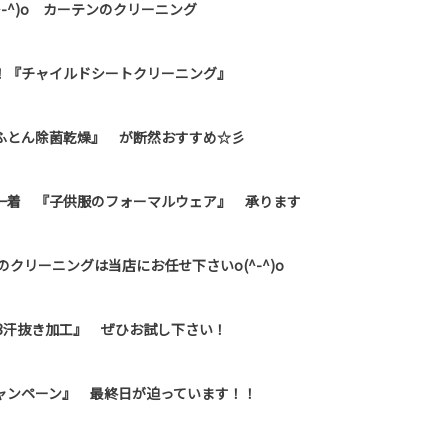
-^)o カーテンのクリーニング
！『チャイルドシートクリーニング』
ふとん除菌乾燥』 が断然おすすめ☆彡
一着 『子供服のフォーマルウェア』 承ります
クリーニングは当店にお任せ下さいo(^-^)o
3汗抜き加工』 ぜひお試し下さい！
ャンペーン』 最終日が迫っています！！