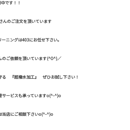
催中です！！
くさんのご注文を頂いています
ーニングは403にお任せ下さい。
のご依頼を頂いています(^O^)／
守る 『超撥水加工』 ぜひお試し下さい！
ービスも承っていますo(^-^)o
店にご相談下さいo(^-^)o