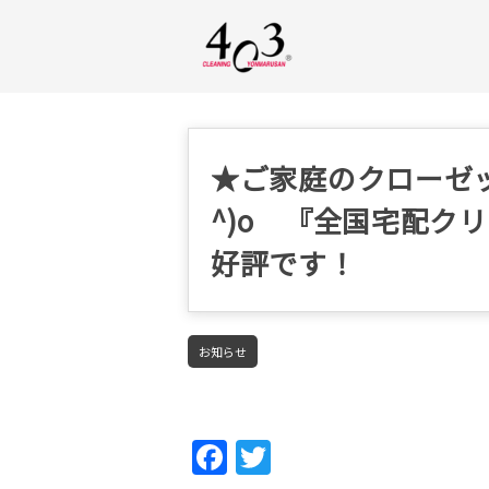
★ご家庭のクローゼッ
^)o 『全国宅配ク
好評です！
お知らせ
Fac
Twi