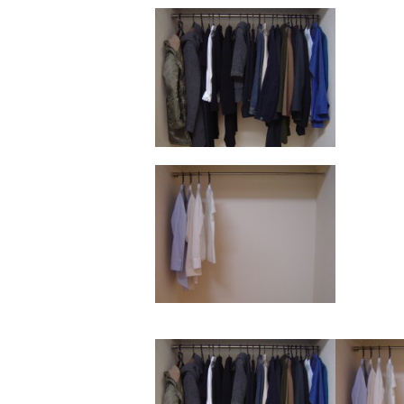
ebo
tter
ok