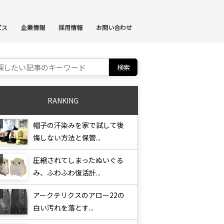
ンテンツへスキップ
ビス
企業情報
採用情報
お問い合わせ
ch for:
RANKING
帽子の汗染みを家で試して後
悔しない方法と保管...
圧縮されてしまったぬいぐる
み、ふわふわ復活計...
アークテリクスのアロー22の
白い汚れを落とす...