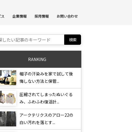
ンテンツへスキップ
ビス
企業情報
採用情報
お問い合わせ
ch for:
RANKING
帽子の汗染みを家で試して後
悔しない方法と保管...
圧縮されてしまったぬいぐる
み、ふわふわ復活計...
アークテリクスのアロー22の
白い汚れを落とす...