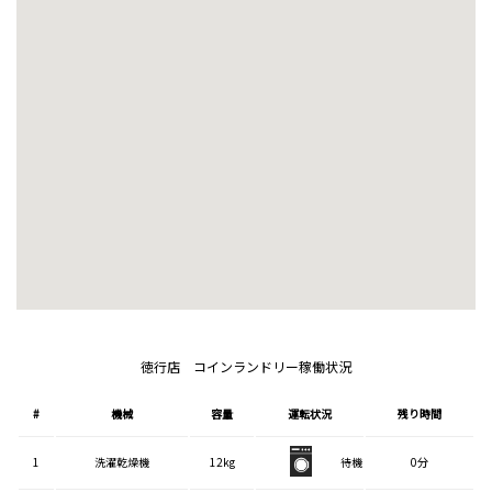
徳行店 コインランドリー稼働状況
#
機械
容量
運転状況
残り時間
1
洗濯乾燥機
12kg
待機
0分