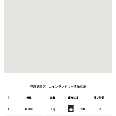
甲府武田店 コインランドリー稼働状況
#
機械
容量
運転状況
残り時間
1
乾燥機
14kg
待機
0分